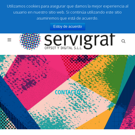
LLámanos 943.67.98.33
Utilizamos cookies para asegurar que damos la mejor experiencia al
usuario en nuestro sitio web. Si continúa utilizando este sitio
asumiremos que está de acuerdo.
Estoy de acuerdo
CONTACTO