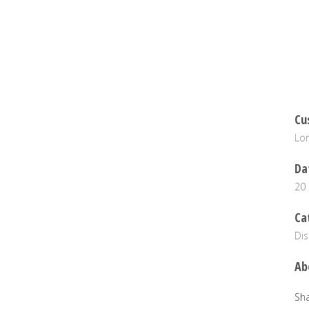
Cu
Lo
Da
20
Ca
Dis
Ab
Sh