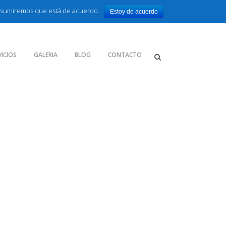
o asumiremos que está de acuerdo.
Estoy de acuerdo
VICIOS
GALERIA
BLOG
CONTACTO
ue.