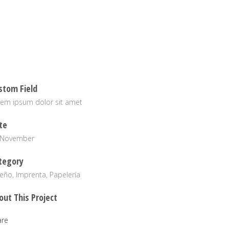
stom Field
rem ipsum dolor sit amet
te
 November
tegory
eño, Imprenta, Papelería
out This Project
are