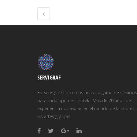
SERVIGRAF
En Servigraf Ofrecemos una alta gama de servicios
para todo tipo de clientela. Más de 20 años de
experiencia nos avalan en el mundo de la impresi
las artes gráficas.