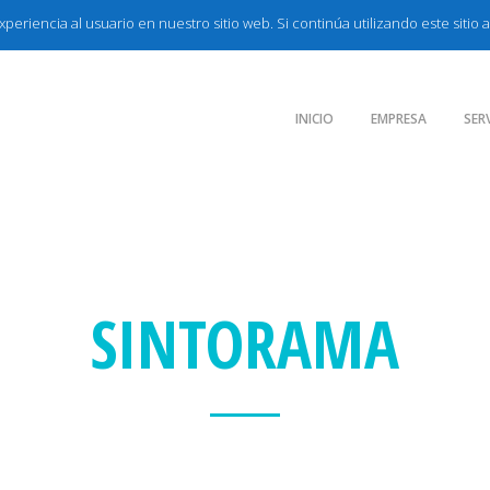
periencia al usuario en nuestro sitio web. Si continúa utilizando este siti
INICIO
EMPRESA
SER
SINTORAMA
m liber tempor cum soluta nobis eleifend option cong